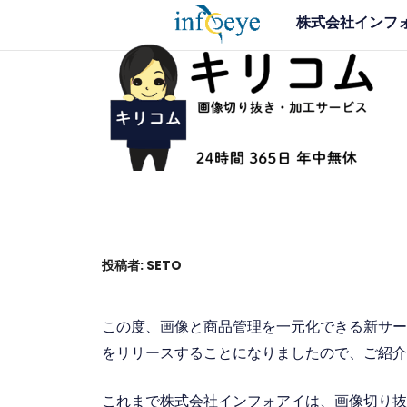
コ
株式会社インフ
ン
テ
画像切り抜き加工サー
品質重視、そして実質最安値 〜 写真 画像の切
ン
応
ツ
へ
ス
キ
ッ
プ
投稿者:
SETO
この度、画像と商品管理を一元化できる新サービス
をリリースすることになりましたので、ご紹介
これまで株式会社インフォアイは、画像切り抜