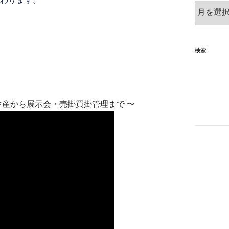
月
別
検索
生産から展示会・売掛買掛管理まで 〜