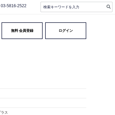
検
03-5816-2522
索:
 高品質・実質最安値 即日対
無料 会員登録
ログイン
プラス