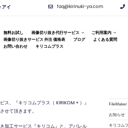
faq@kirinuki-ya.com
ォアイ
ビス 切り抜き屋 キリコム
り抜き加工をご提供!
無料お試し
画像切り抜き代行サービス
ご利用案内
画像切り抜きサービス 外注 価格表
ブログ
よくある質問
お問い合わせ
キリコムプラス
、『キリコムプラス（ KIRIKOM + ）』
FileMaker
させて頂きます。
お知らせ
キリコム
き加工サービス『キリコム』と、アパレル