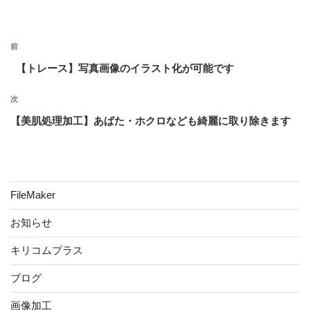
リ
ー
投
前
前
稿
の
【トレース】写真画像のイラスト化が可能です
ナ
投
ビ
稿
次
次
ゲ
の
【美肌処理加工】あばた・ホクロなども綺麗に取り除きます
ー
投
稿
シ
ョ
ン
FileMaker
お知らせ
キリコムプラス
ブログ
画像加工