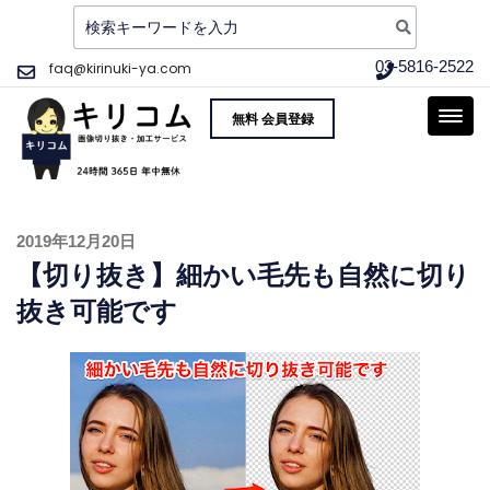
検
索:
コ
03-5816-2522
faq@kirinuki-ya.com
ン
画像切り抜き加工サー
品質重視、そして実質最安値 〜 写真 画像
テ
無料 会員登録
ビス 切り抜き屋 キリ
の切り抜き加工をご提供!
ン
コム 高品質・実質最安
ツ
へ
値 即日対応
ス
投
2019年12月20日
キ
稿
【切り抜き】細かい毛先も自然に切り
ッ
日:
プ
抜き可能です