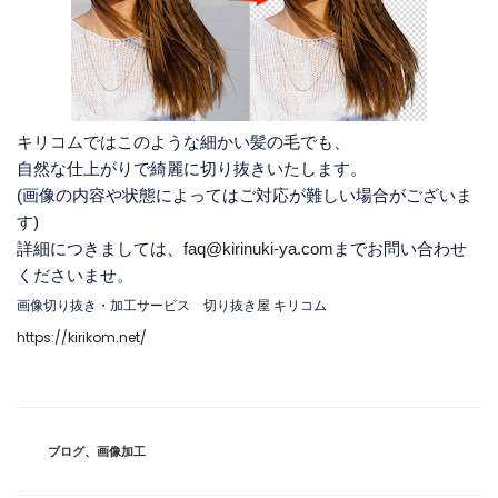
キリコム
ではこのような細かい髪の毛でも、
自然な仕上がりで綺麗に切り抜きいたします。
(画像の内容や状態によってはご対応が難しい場合がございま
す)
詳細につきましては、
faq@kirinuki-ya.com
までお問い合わせ
くださいませ。
画像切り抜き・加工サービス 切り抜き屋 キリコム
https://kirikom.net/
カ
ブログ
、
画像加工
テ
ゴ