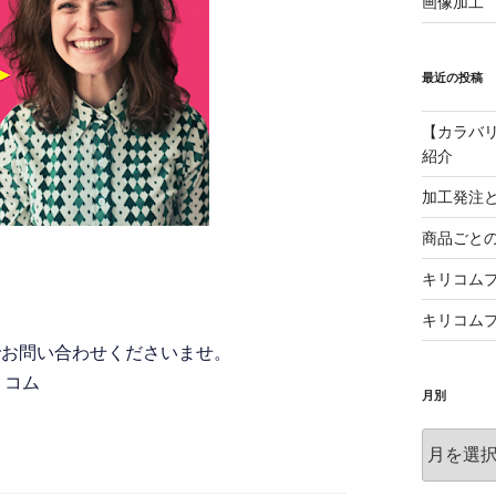
画像加工
最近の投稿
【カラバ
紹介
加工発注
商品ごと
キリコム
キリコム
でお問い合わせくださいませ。
リコム
月別
月
別