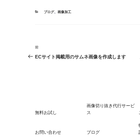
カ
ブログ
、
画像加工
テ
ゴ
リ
ー
投
前
前
稿
の
ECサイト掲載用のサムネ画像を作成します
投
ナ
稿
ビ
ゲ
ー
画像切り抜き代行サービ
シ
無料お試し
ス
ョ
ン
お問い合わせ
ブログ