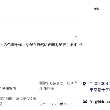
検索
次
次
の
元の色調を保ちながら自然に色味を変更します
投
稿
〒101-004
画像切り抜きサービス 外
ご利用案内
注 価格表
東京都千代田
特定商取引法に基づく表
faq@kirin
記
プライバシーポリシー