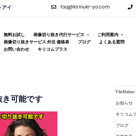
faq@kirinuki-ya.com
ォアイ
ビス 切り抜き屋 キリコム
り抜き加工をご提供!
無料お試し
画像切り抜き代行サービス
ご利用案内
画像切り抜きサービス 外注 価格表
ブログ
よくある質問
お問い合わせ
キリコムプラス
FileMaker
抜き可能です
お知らせ
キリコム
ブログ