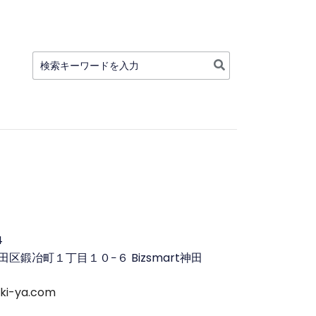
検
索:
4
区鍛冶町１丁目１０−６ Bizsmart神田
uki-ya.com