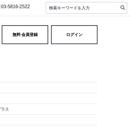
検
03-5816-2522
索:
 高品質・実質最安値 即日対
無料 会員登録
ログイン
プラス