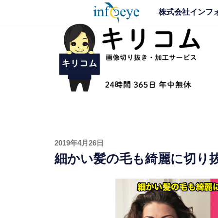
コ
株式会社インフ
ン
テ
画像切り抜き加工サー
品質重視、そして実質最安値 〜 写真 画像の切
ン
応
ツ
へ
ス
キ
ッ
プ
投
2019年4月26日
稿
細かい髪の毛も綺麗に切り
日: