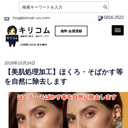
検
索:
コ
03-5816-2522
faq@kirinuki-ya.com
ン
画像切り抜き加工サー
品質重視、そして実質最安値 〜 写真 画像
テ
無料 会員登録
ビス 切り抜き屋 キリ
の切り抜き加工をご提供!
ン
コム 高品質・実質最安
ツ
へ
値 即日対応
ス
投
2018年10月24日
キ
稿
【美肌処理加工】ほくろ・そばかす等
ッ
日:
プ
を自然に除去します