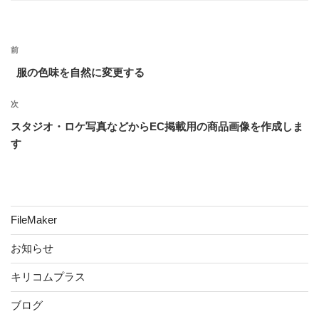
リ
ー
投
前
前
稿
の
服の色味を自然に変更する
ナ
投
ビ
稿
次
次
ゲ
の
スタジオ・ロケ写真などからEC掲載用の商品画像を作成しま
ー
投
す
稿
シ
ョ
ン
FileMaker
お知らせ
キリコムプラス
ブログ