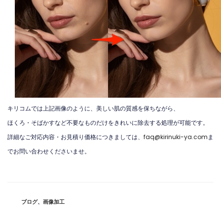
キリコムでは上記画像のように、美しい肌の質感を保ちながら、
ほくろ・そばかすなど不要なものだけをきれいに除去する処理が可能です。
詳細なご対応内容・お見積り価格につきましては、
faq@kirinuki-ya.com
ま
でお問い合わせくださいませ。
カ
ブログ
、
画像加工
テ
ゴ