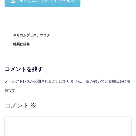
キリコムプラスサイトを見る
カ
キリコムプラス
、
ブログ
テ
タ
縫製仕様書
ゴ
グ
リ
ー
コメントを残す
メールアドレスが公開されることはありません。
※
が付いている欄は必須項
目です
コメント
※