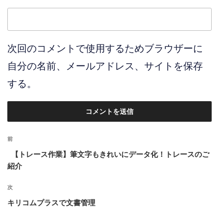
次回のコメントで使用するためブラウザーに
自分の名前、メールアドレス、サイトを保存
する。
投
前
前
稿
の
【トレース作業】筆文字もきれいにデータ化！トレースのご
ナ
投
紹介
ビ
稿
ゲ
次
次
ー
の
キリコムプラスで文書管理
投
シ