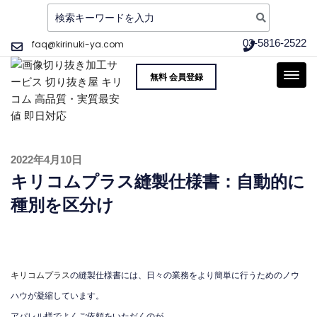
検
索:
コ
03-5816-2522
faq@kirinuki-ya.com
ン
画像切り抜き加工サー
品質重視、そして実質最安値 〜 写真 画像
テ
無料 会員登録
ビス 切り抜き屋 キリ
の切り抜き加工をご提供!
ン
コム 高品質・実質最安
ツ
へ
値 即日対応
ス
キ
投
2022年4月10日
稿
ッ
キリコムプラス縫製仕様書：自動的に
日:
プ
種別を区分け
キリコムプラス
の縫製仕様書には、日々の業務をより簡単に行うためのノウ
ハウが凝縮しています。
アパレル様でよくご依頼をいただくのが、