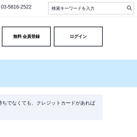
検
03-5816-2522
索:
 高品質・実質最安値 即日対
無料 会員登録
ログイン
トをお持ちでなくても、クレジットカードがあれば