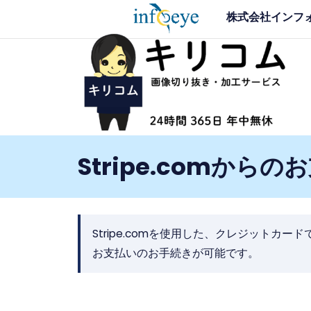
コ
株式会社インフ
ン
テ
画像切り抜き加工サー
品質重視、そして実質最安値 〜 写真 画像の切
ン
応
ツ
へ
ス
キ
ッ
Stripe.comから
プ
Stripe.comを使用した、クレジットカ
お支払いのお手続きが可能です。